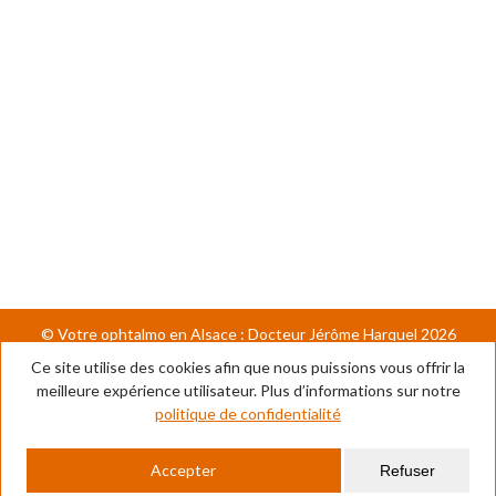
© Votre ophtalmo en Alsace : Docteur Jérôme Harquel 2026
Une création
NEOH - Groupe Creative Agency
2022 •
Mentions
Ce site utilise des cookies afin que nous puissions vous offrir la
légales
•
Politique de confidentialité
• Crédit Photos
Stéphane
meilleure expérience utilisateur. Plus d’informations sur notre
Spach
politique de confidentialité
Accepter
Refuser
HORAIRES
DOCTEUR
TARIFS
ACTES
CONTACT
RDV